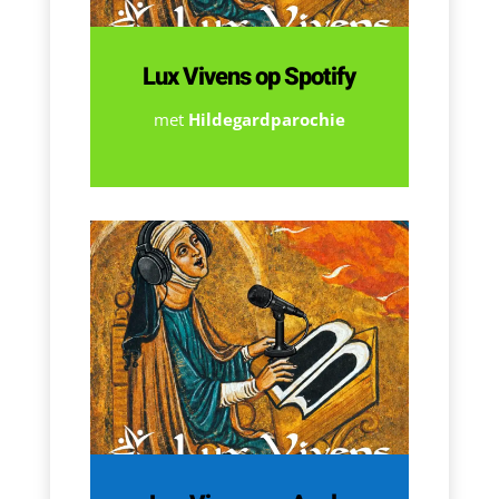
Lux Vivens op Spotify
met
Hildegardparochie