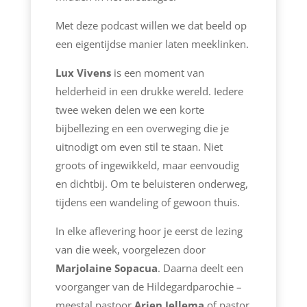
Met deze podcast willen we dat beeld op
een eigentijdse manier laten meeklinken.
Lux V
ivens
is een moment van
helderheid in een drukke wereld. Iedere
twee weken delen we een korte
bijbellezing en een overweging die je
uitnodigt om even stil te staan. Niet
groots of ingewikkeld, maar eenvoudig
en dichtbij. Om te beluisteren onderweg,
tijdens een wandeling of gewoon thuis.
In elke aflevering hoor je eerst de lezing
van die week, voorgelezen door
Marjolaine
Sopacua
. Daarna deelt een
voorganger van de Hildegardparochie –
meestal pastoor
Arjen Jellema
of pastor