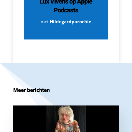
Lux Vivens op Apple
Podcasts
met
Hildegardparochie
Meer berichten