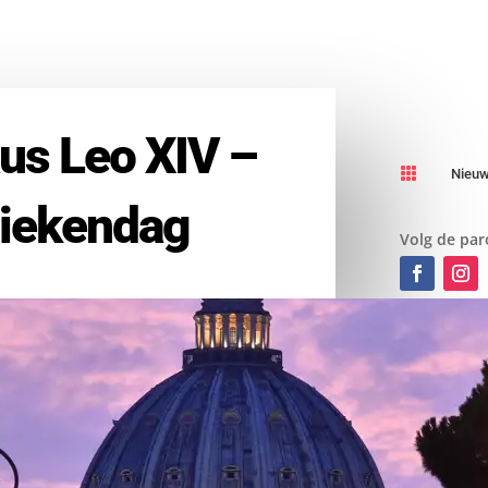
us Leo XIV –

Nieu
ziekendag
Volg de par