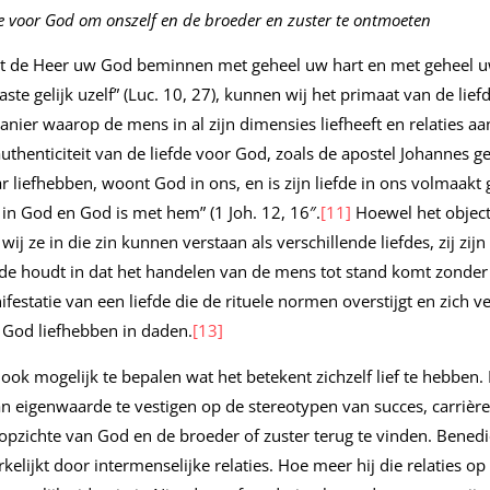
de voor God om onszelf en de broeder en zuster te ontmoeten
ult de Heer uw God beminnen met geheel uw hart en met geheel uw
ste gelijk uzelf” (Luc. 10, 27), kunnen wij het primaat van de li
anier waarop de mens in al zijn dimensies liefheeft en relaties aan
authenticiteit van de liefde voor God, zoals de apostel Johannes g
r liefhebben, woont God in ons, en is zijn liefde in ons volmaakt 
 in God en God is met hem” (1 Joh. 12, 16″.
[11]
Hoewel het object 
wij ze in die zin kunnen verstaan als verschillende liefdes, zij zijn 
fde houdt in dat het handelen van de mens tot stand komt zonder 
estatie van een liefde die de rituele normen overstijgt en zich ve
s God liefhebben in daden.
[13]
ok mogelijk te bepalen wat het betekent zichzelf lief te hebben.
an eigenwaarde te vestigen op de stereotypen van succes, carrière
opzichte van God en de broeder of zuster terug te vinden. Benedic
kelijkt door intermenselijke relaties. Hoe meer hij die relaties op