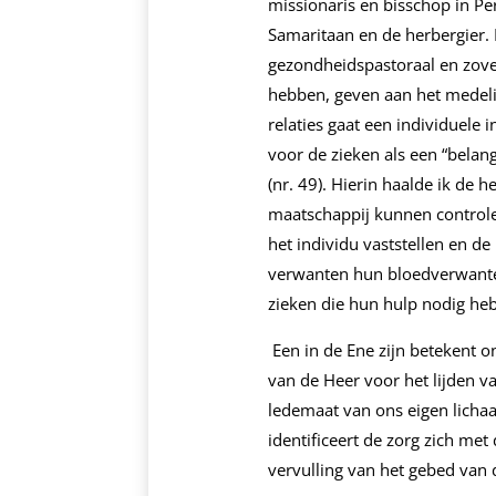
missionaris en bisschop in Pe
Samaritaan en de herbergier. 
gezondheidspastoraal en zovee
hebben, geven aan het medelij
relaties gaat een individuele 
voor de zieken als een “belan
(nr. 49). Hierin haalde ik de 
maatschappij kunnen controler
het individu vaststellen en de
verwanten hun bloedverwanten
zieken die hun hulp nodig heb
Een in de Ene zijn betekent o
van de Heer voor het lijden v
ledemaat van ons eigen lichaa
identificeert de zorg zich met
vervulling van het gebed van 