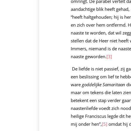
omringt. De parabel vertelt d
aandachtige blik heeft gehad, 
“heeft haltgehouden; hij is he
en zich over hem ontfermd. Hi
naaste te worden, dat wil zeg
stellen dat de Heer niet heef
Immers, niemand is de naaste 
naaste geworden.
[3]
De liefde is niet passief, zij 
een beslissing om lief te heb
ware
goddelijke Samaritaan
di
maar om tekens die laten zien
betekent een stap verder gaan
naastenliefde voedt zich nood
heilige Franciscus legde dit h
mij onder hen”,
[5]
omdat hij d