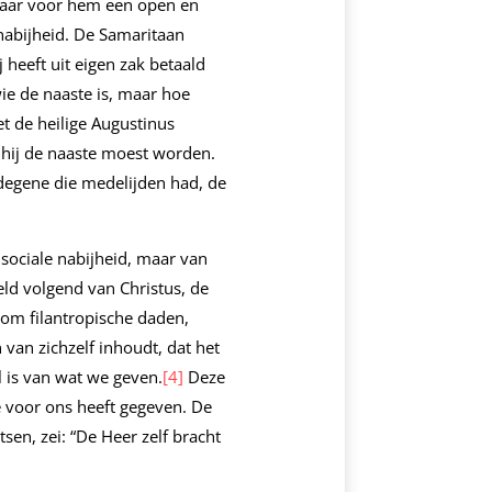
 maar voor hem een open en
 nabijheid. De Samaritaan
 heeft uit eigen zak betaald
wie de naaste is, maar hoe
t de heilige Augustinus
 hij de naaste moest worden.
 degene die medelijden had, de
f sociale nabijheid, maar van
eld volgend van Christus, de
om filantropische daden,
van zichzelf inhoudt, dat het
 is van wat we geven.
[4]
Deze
de voor ons heeft gegeven. De
sen, zei: “De Heer zelf bracht