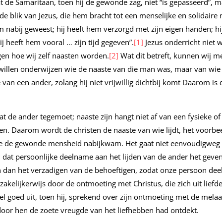
at de Samaritaan, toen hij de gewonde zag, niet “is gepasseerd”,
de blik van Jezus, die hem bracht tot een menselijke en solidaire
m nabij geweest; hij heeft hem verzorgd met zijn eigen handen; hij
j heeft hem vooral … zijn tijd gegeven”.
[1]
Jezus onderricht niet 
gen hoe wij zelf naasten worden.
[2]
Wat dit betreft, kunnen wij me
t willen onderwijzen wie de naaste van die man was, maar van wie
van een ander, zolang hij niet vrijwillig dichtbij komt Daarom is
gaat de ander tegemoet; naaste zijn hangt niet af van een fysieke o
ben. Daarom wordt de christen de naaste van wie lijdt, het voorbe
e de gewonde mensheid nabijkwam. Het gaat niet eenvoudigweg 
 dat persoonlijke deelname aan het lijden van de ander het geven 
 dan het verzadigen van de behoeftigen, zodat onze persoon deel
zakelijkerwijs door de ontmoeting met Christus, die zich uit lief
eel goed uit, toen hij, sprekend over zijn ontmoeting met de melaat
oor hen de zoete vreugde van het liefhebben had ontdekt.