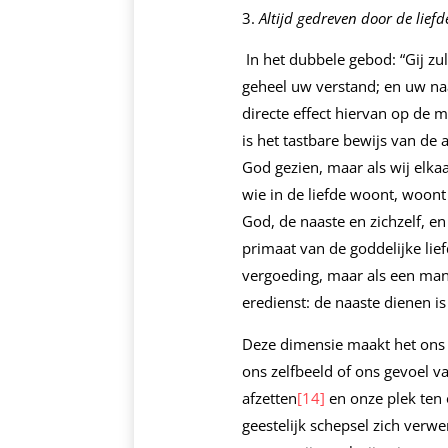
Altijd gedreven door de lief
In het dubbele gebod: “Gij z
geheel uw verstand; en uw naa
directe effect hiervan op de m
is het tastbare bewijs van de 
God gezien, maar als wij elkaa
wie in de liefde woont, woont
God, de naaste en zichzelf, en 
primaat van de goddelijke lie
vergoeding, maar als een manif
eredienst: de naaste dienen i
Deze dimensie maakt het ons o
ons zelfbeeld of ons gevoel v
afzetten
[14]
en onze plek ten 
geestelijk schepsel zich verwer