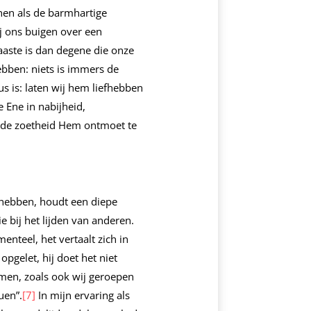
nen als de barmhartige
j ons buigen over een
aste is dan degene die onze
ebben: niets is immers de
s is: laten wij hem liefhebben
e Ene in nabijheid,
n de zoetheid Hem ontmoet te
 hebben, houdt een diepe
e bij het lijden van anderen.
enteel, het vertaalt zich in
 opgelet, hij doet het niet
emen, zoals ook wij geroepen
uen”.
[7]
In mijn ervaring als