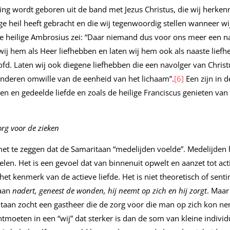
ng wordt geboren uit de band met Jezus Christus, die wij herken
e heil heeft gebracht en die wij tegenwoordig stellen wanneer wi
e heilige Ambrosius zei: “Daar niemand dus voor ons meer een na
ij hem als Heer liefhebben en laten wij hem ook als naaste liefh
ofd. Laten wij ook diegene liefhebben die een navolger van Christu
anderen omwille van de eenheid van het lichaam”.
[6]
Een zijn in d
n en gedeelde liefde en zoals de heilige Franciscus genieten va
org voor de zieken
met te zeggen dat de Samaritaan “medelijden voelde”. Medelijden
elen. Het is een gevoel dat van binnenuit opwelt en aanzet tot acti
het kenmerk van de actieve liefde. Het is niet theoretisch of sentim
taan
nadert, geneest de wonden, hij neemt op zich en hij zorgt
. Maar
ritaan zocht een gastheer die de zorg voor die man op zich kon n
ntmoeten in een “wij” dat sterker is dan de som van kleine individ