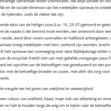
hartige Samaritaan willen voorhouden, dat altijd actueel en noo
fde en de sociale dimensie van het medelijden opnieuw te ontde
de lijdenden, zoals de zieken dat zijn.
ende tekst van de heilige Lucas (Luc. 10, 25-37) gehoord en gelez
ie de naaste is die bemind moet worden, een antwoord door een 
 reisde, werd door rovers overvallen en halfdood achtergelaten; e
aritaan kreeg medelijden met hem, verbond zijn wonden, bracht
g. Ik heb opnieuw een overweging over deze Bijbelpassage willen
 van de encycliek
Fratelli tutti
van mijn geliefde voorganger paus F
id ten opzichte van de behoeftigen niet gereduceerd tot een pur
atie: met de behoeftige broeder en zuster, met allen die zorg voo
chenkt.
de vreugde van het geven van nabijheid en aanwezigheid
en cultuur van snelheid, haast, maar ook van afdanking en onver
en en halt te houden langs de weg om te kijken naar de behoeften