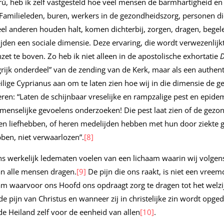
rù, heb ik zelf vastgesteld hoe veel mensen de barmhartigheid en
Familieleden, buren, werkers in de gezondheidszorg, personen di
l anderen houden halt, komen dichterbij, zorgen, dragen, begele
den een sociale dimensie. Deze ervaring, die wordt verwezenlijkt
inzet te boven. Zo heb ik niet alleen in de apostolische exhortatie
D
grijk onderdeel” van de zending van de Kerk, maar als een authent
heilige Cyprianus aan om te laten zien hoe wij in die dimensie de
en: “Laten de schijnbaar vreselijke en rampzalige pest en epide
 menselijke gevoelens onderzoeken! Die pest laat zien of de gezon
 liefhebben, of heren medelijden hebben met hun door ziekte get
ben, niet verwaarlozen”.
[8]
ns werkelijk ledematen voelen van een lichaam waarin wij volgen
an alle mensen dragen.
[9]
De pijn die ons raakt, is niet een vreemd
m waarvoor ons Hoofd ons opdraagt zorg te dragen tot het welzijn
 de pijn van Christus en wanneer zij in christelijke zin wordt opge
de Heiland zelf voor de eenheid van allen
[10]
.