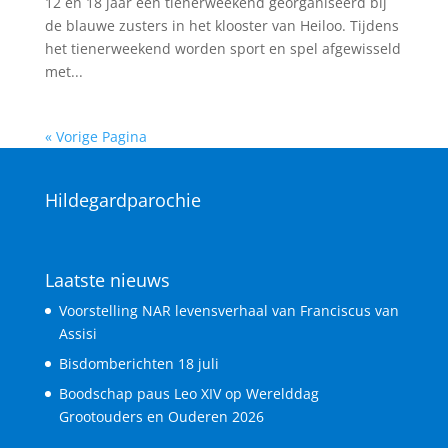
12 en 18 jaar een tienerweekend georganiseerd bij
de blauwe zusters in het klooster van Heiloo. Tijdens
het tienerweekend worden sport en spel afgewisseld
met...
« Vorige Pagina
Hildegardparochie
Laatste nieuws
Voorstelling NAR levensverhaal van Franciscus van
Assisi
Bisdomberichten 18 juli
Boodschap paus Leo XIV op Werelddag
Grootouders en Ouderen 2026