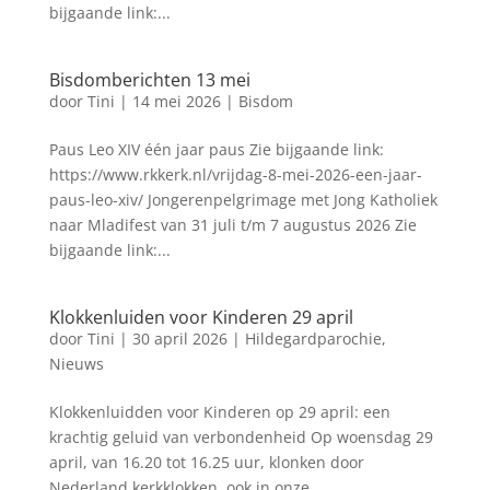
bijgaande link:...
Bisdomberichten 13 mei
door
Tini
|
14 mei 2026
|
Bisdom
Paus Leo XIV één jaar paus Zie bijgaande link:
https://www.rkkerk.nl/vrijdag-8-mei-2026-een-jaar-
paus-leo-xiv/ Jongerenpelgrimage met Jong Katholiek
naar Mladifest van 31 juli t/m 7 augustus 2026 Zie
bijgaande link:...
Klokkenluiden voor Kinderen 29 april
door
Tini
|
30 april 2026
|
Hildegardparochie
,
Nieuws
Klokkenluidden voor Kinderen op 29 april: een
krachtig geluid van verbondenheid Op woensdag 29
april, van 16.20 tot 16.25 uur, klonken door
Nederland kerkklokken, ook in onze