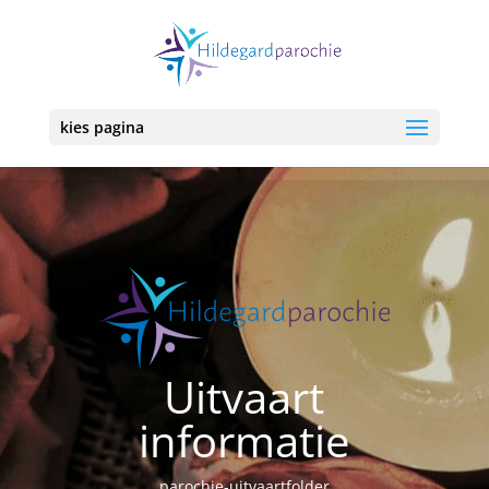
kies pagina
Uitvaart
informatie
parochie-uitvaartfolder