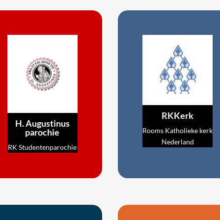
RKKerk
H. Augustinus
Rooms Katholieke kerk
parochie
Nederland
RK Studentenparochie