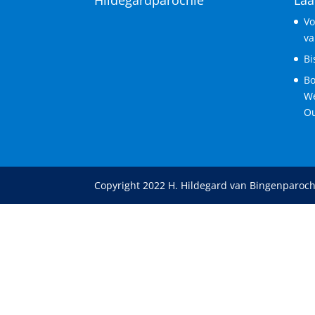
Vo
va
Bi
Bo
We
Ou
Copyright 2022 H. Hildegard van Bingenparoch