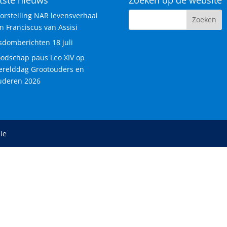
orstelling NAR levensverhaal
n Franciscus van Assisi
sdomberichten 18 juli
odschap paus Leo XIV op
relddag Grootouders en
deren 2026
ie