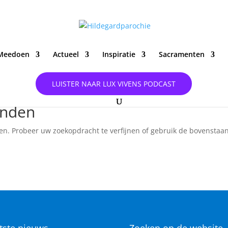
Meedoen
Actueel
Inspiratie
Sacramenten
LUISTER NAAR LUX VIVENS PODCAST
onden
en. Probeer uw zoekopdracht te verfijnen of gebruik de bovenstaa
tste nieuws
Zoeken op de website