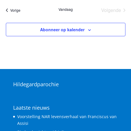
Vandaag
Volgende
Vieringen
Vorige
Vieringen
Abonneer op kalender
Hildegardparochie
Laatste nieuws
Voorstelling NAR levensverhaal van Franciscus van
Assisi