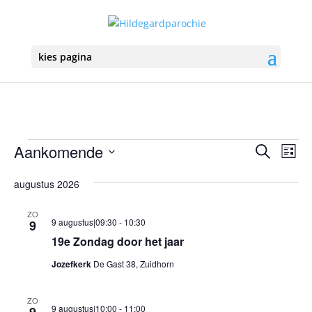
kies pagina
Vieringen
Vierin
Vie
Aankomende
Zoeken
Lijst
we
Zoeke
Selecteer
nav
en
augustus 2026
een
weerg
datum.
ZO
navigat
9 augustus|09:30
-
10:30
9
19e Zondag door het jaar
Jozefkerk
De Gast 38, Zuidhorn
ZO
9 augustus|10:00
-
11:00