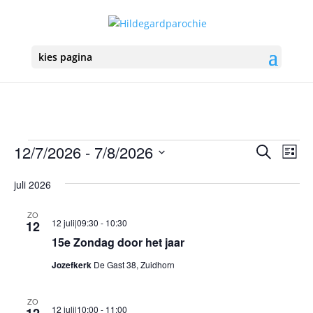
kies pagina
Vieringen
Vierin
Vie
12/7/2026
 - 
7/8/2026
Zoeken
Lijst
we
Zoeke
Selecteer
nav
en
juli 2026
een
weerg
datum.
ZO
navigat
12 juli|09:30
-
10:30
12
15e Zondag door het jaar
Jozefkerk
De Gast 38, Zuidhorn
ZO
12 juli|10:00
-
11:00