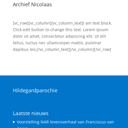
Archief Nicolaas
[vc_row][vc_column][vc_column_text]I am text block.
Click edit button to change this text. Lorem ipsum
dolor sit amet, consectetur adipiscing elit. Ut elit
tellus, luctus nec ullamcorper mattis, pulvinar
dapibus leo.[/vc_column_text][/vc_column][/vc_row]
Hildegardparochie
Laatste nieuws
Voorstelling NAR levensverhaal van Franciscus van