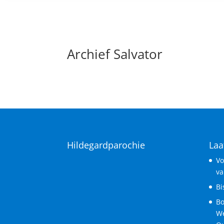
Archief Salvator
Hildegardparochie
Laa
Vo
va
Bi
Bo
We