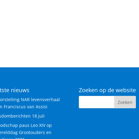
tste nieuws
Zoeken op de website
orstelling NAR levensverhaal
n Franciscus van Assisi
sdomberichten 18 juli
odschap paus Leo XIV op
relddag Grootouders en