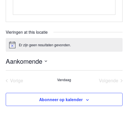
Vieringen at this locatie
Er zijn geen resultaten gevonden.
Bericht
Aankomende
Selecteer
een
Vorige
Vandaag
Volgende
datum.
Vieringen
Vieringen
Abonneer op kalender