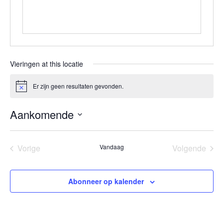
Vieringen at this locatie
Er zijn geen resultaten gevonden.
Bericht
Aankomende
Selecteer
een
Vorige
Vandaag
Volgende
datum.
Vieringen
Vieringen
Abonneer op kalender