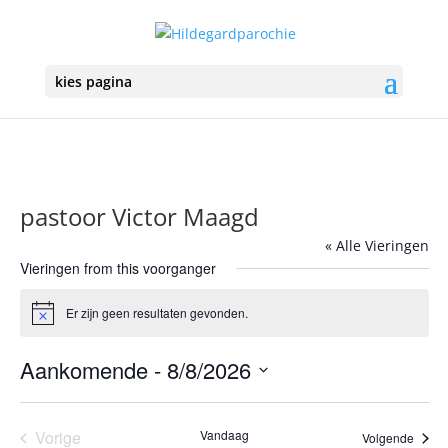
kies pagina
pastoor Victor Maagd
« Alle Vieringen
Vieringen from this voorganger
Er zijn geen resultaten gevonden.
Bericht
Aankomende
 - 
8/8/2026
Selecteer
een
Vorige
Vandaag
Vierin
Volgende
datum.