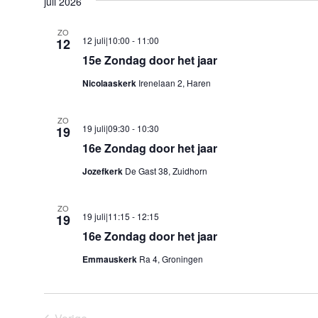
juli 2026
een
datum.
ZO
12 juli|10:00
-
11:00
12
15e Zondag door het jaar
Nicolaaskerk
Irenelaan 2, Haren
ZO
19 juli|09:30
-
10:30
19
16e Zondag door het jaar
Jozefkerk
De Gast 38, Zuidhorn
ZO
19 juli|11:15
-
12:15
19
16e Zondag door het jaar
Emmauskerk
Ra 4, Groningen