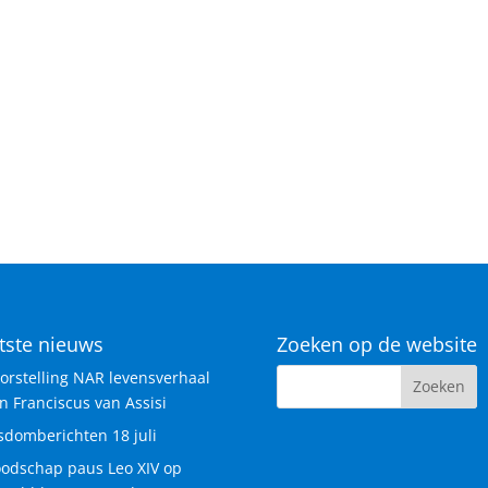
tste nieuws
Zoeken op de website
orstelling NAR levensverhaal
n Franciscus van Assisi
sdomberichten 18 juli
odschap paus Leo XIV op