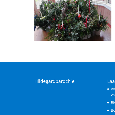
Hildegardparochie
Laa
Vo
va
Bi
Bo