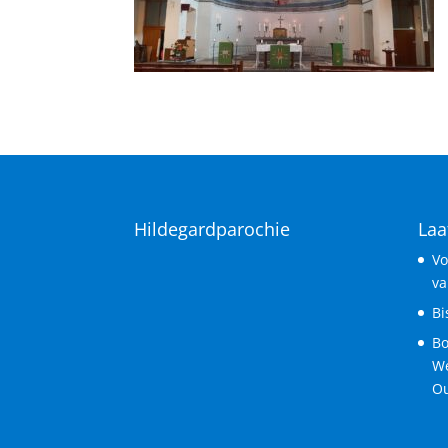
Hildegardparochie
Laa
Vo
va
Bi
Bo
We
Ou