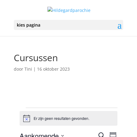
kies pagina
Cursussen
door
Tini
|
16 oktober 2023
Vieringen
Er zijn geen resultaten gevonden.
B
e
r
V
V
Aankomende
Z
i