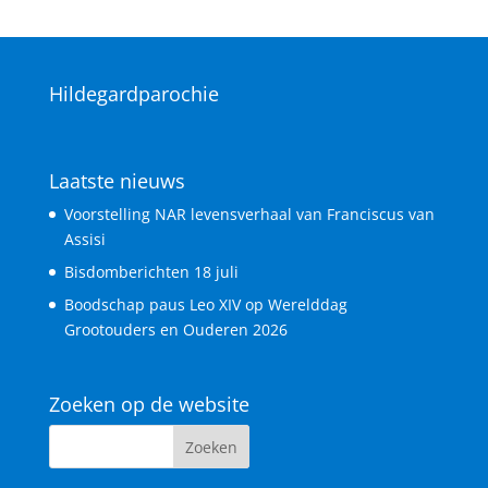
a
i
g
t
a
i
t
e
i
e
Hildegardparochie
Laatste nieuws
Voorstelling NAR levensverhaal van Franciscus van
Assisi
Bisdomberichten 18 juli
Boodschap paus Leo XIV op Werelddag
Grootouders en Ouderen 2026
Zoeken op de website