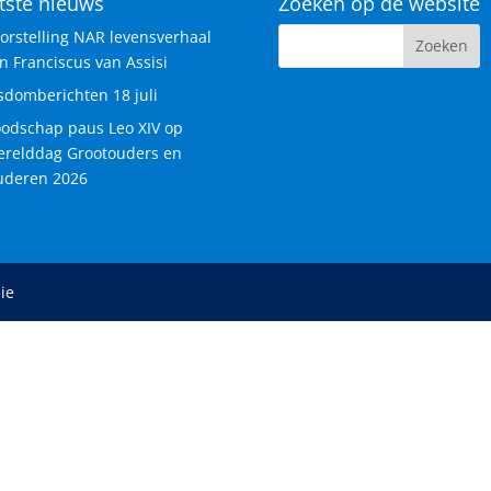
tste nieuws
Zoeken op de website
orstelling NAR levensverhaal
n Franciscus van Assisi
sdomberichten 18 juli
odschap paus Leo XIV op
relddag Grootouders en
deren 2026
ie