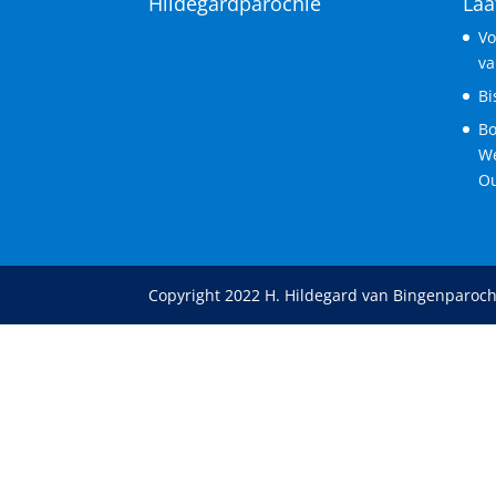
Hildegardparochie
Laa
Vo
va
Bi
Bo
We
Ou
Copyright 2022 H. Hildegard van Bingenparoch