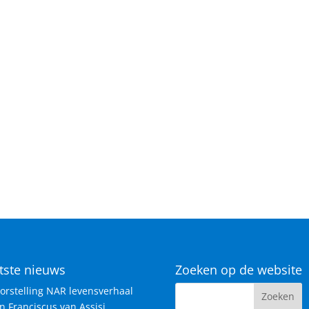
tste nieuws
Zoeken op de website
orstelling NAR levensverhaal
n Franciscus van Assisi