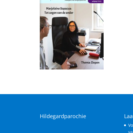
Hildegardparochie
Laa
Vo
va