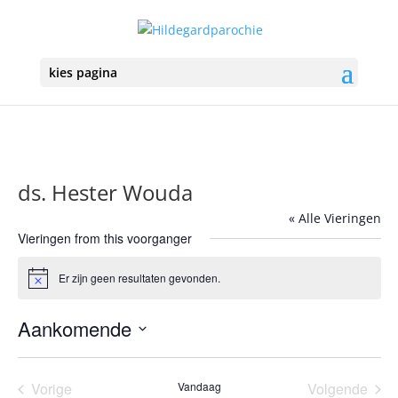
kies pagina
ds. Hester Wouda
« Alle Vieringen
Vieringen from this voorganger
Er zijn geen resultaten gevonden.
Bericht
Aankomende
Selecteer
een
Vorige
Vandaag
Volgende
datum.