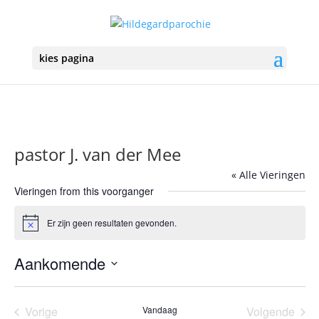
kies pagina
pastor J. van der Mee
« Alle Vieringen
Vieringen from this voorganger
Er zijn geen resultaten gevonden.
Bericht
Aankomende
Selecteer
een
Vorige
Vandaag
Volgende
datum.