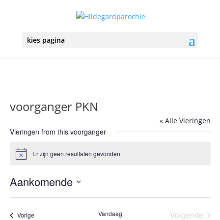
kies pagina
voorganger PKN
« Alle Vieringen
Vieringen from this voorganger
Er zijn geen resultaten gevonden.
Bericht
Aankomende
Selecteer
een
Vandaag
Volgende
Vieringen
Vorige
datum.