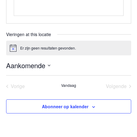
Vieringen at this locatie
Er zijn geen resultaten gevonden.
Bericht
Aankomende
Selecteer
een
Vorige
Vandaag
Volgende
datum.
Vieringen
Vieringen
Abonneer op kalender