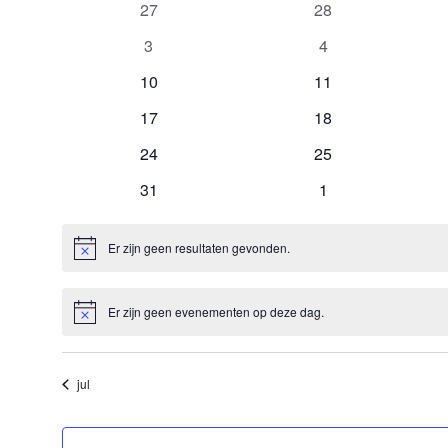
van
datum.
0
0
27
28
Vieringen
vieringen
vieringen
0
0
3
4
vieringen
vieringen
0
0
10
11
vieringen
vieringen
0
0
17
18
vieringen
vieringen
0
0
24
25
vieringen
vieringen
0
0
31
1
vieringen
vieringen
Er zijn geen resultaten gevonden.
Bericht
Er zijn geen evenementen op deze dag.
Bericht
jul