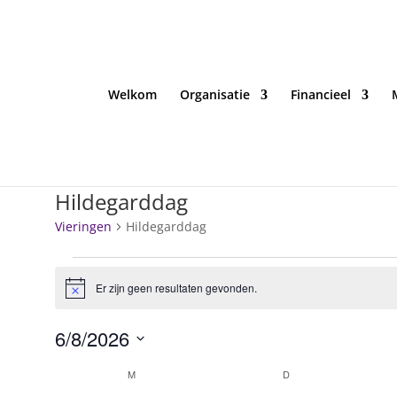
Welkom
Organisatie
Financieel
Hildegarddag
Vieringen
Hildegarddag
Vieringen
Er zijn geen resultaten gevonden.
Bericht
6/8/2026
Selecteer
Kalender
M
MAANDAG
D
DINSDAG
een