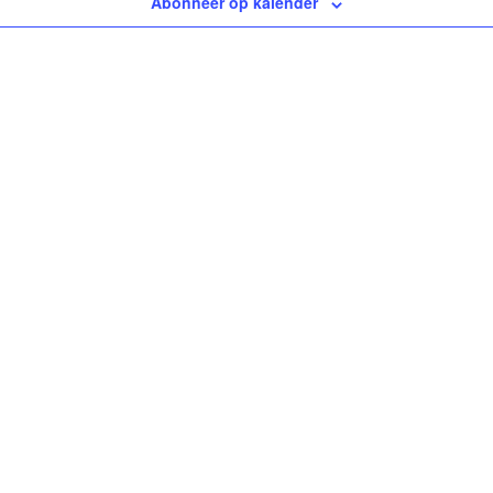
Abonneer op kalender
tste nieuws
Zoeken op de website
orstelling NAR levensverhaal
n Franciscus van Assisi
sdomberichten 18 juli
odschap paus Leo XIV op
relddag Grootouders en
deren 2026