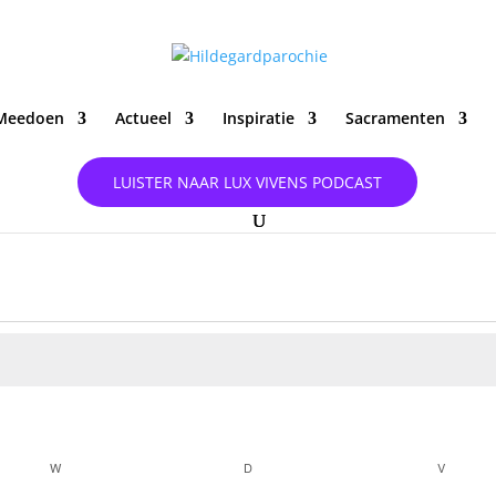
Meedoen
Actueel
Inspiratie
Sacramenten
LUISTER NAAR LUX VIVENS PODCAST
W
WOENSDAG
D
DONDERDAG
V
VRIJDA