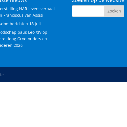
orstelling NAR levensverhaal
n Franciscus van Assisi
sdomberichten 18 juli
odschap paus Leo XIV op
relddag Grootouders en
deren 2026
ie