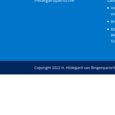
Vo
va
Bi
Bo
We
Ou
Copyright 2022 H. Hildegard van Bingenparoch