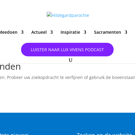
Meedoen
Actueel
Inspiratie
Sacramenten
LUISTER NAAR LUX VIVENS PODCAST
onden
en. Probeer uw zoekopdracht te verfijnen of gebruik de bovenstaa
tste nieuws
Zoeken op de website