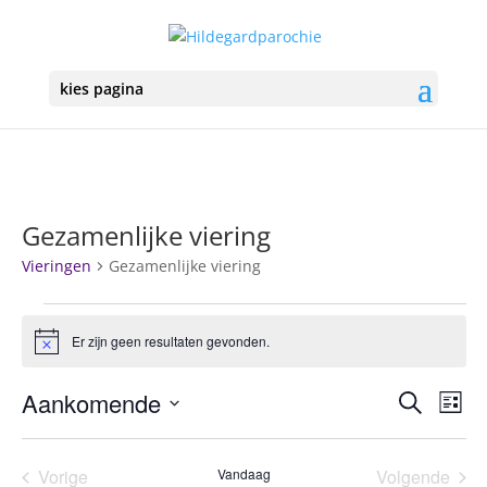
kies pagina
Gezamenlijke viering
Vieringen
Gezamenlijke viering
Vieringen
Er zijn geen resultaten gevonden.
Bericht
Vierin
Vie
Aankomende
Zoeken
Lijst
we
Zoeke
Selecteer
nav
en
een
Vorige
Vandaag
Volgende
weerg
datum.