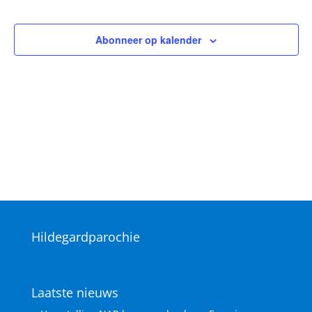
Vieringen
Vieringen
navigat
Abonneer op kalender
Hildegardparochie
Laatste nieuws