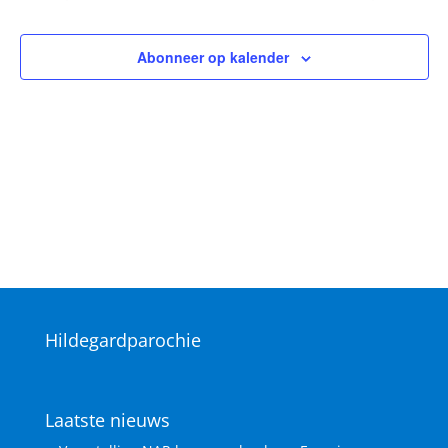
Vieringen
Vieringen
navigat
Abonneer op kalender
Hildegardparochie
Laatste nieuws