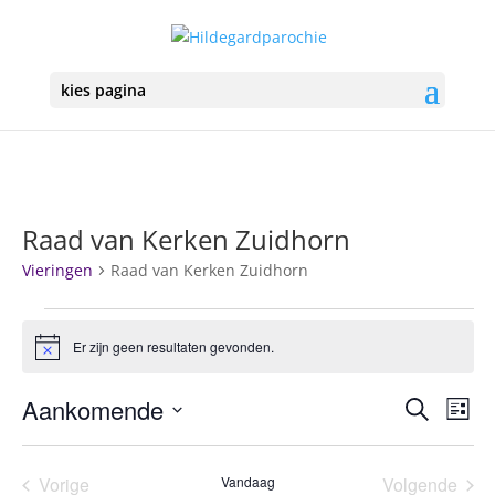
kies pagina
Raad van Kerken Zuidhorn
Vieringen
Raad van Kerken Zuidhorn
Vieringen
Er zijn geen resultaten gevonden.
Bericht
Vierin
Vie
Aankomende
Zoeken
Lijst
we
Zoeke
Selecteer
nav
en
een
Vorige
Vandaag
Volgende
weerg
datum.