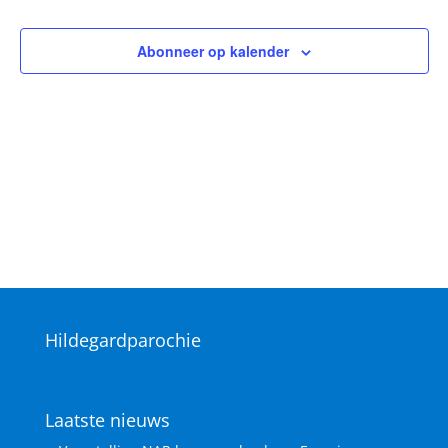
navigat
Abonneer op kalender
Hildegardparochie
Laatste nieuws