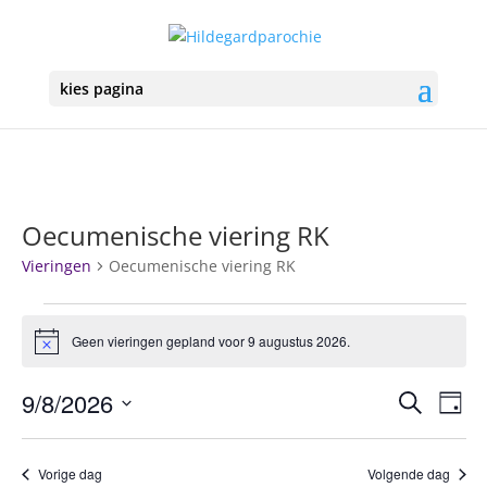
kies pagina
Oecumenische viering RK
Vieringen
Oecumenische viering RK
Vieringen
in
Geen vieringen gepland voor 9 augustus 2026.
Bericht
9
Vierin
Vie
augustus
9/8/2026
Zoeken
Dag
we
Zoeke
2026
Selecteer
nav
en
een
Vorige dag
Volgende dag
weerg
datum.