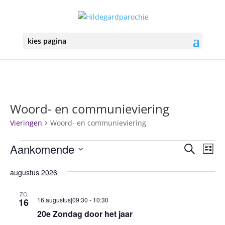
kies pagina
Woord- en communieviering
Vieringen
Woord- en communieviering
Vieringen
Vierin
Vie
Aankomende
Zoeken
Lijst
we
Zoeke
Selecteer
nav
en
augustus 2026
een
weerg
datum.
ZO
navigat
16 augustus|09:30
-
10:30
16
20e Zondag door het jaar