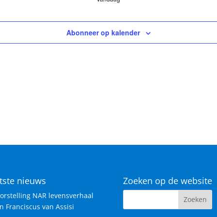
Abonneer op kalender
tste nieuws
Zoeken op de website
orstelling NAR levensverhaal
n Franciscus van Assisi