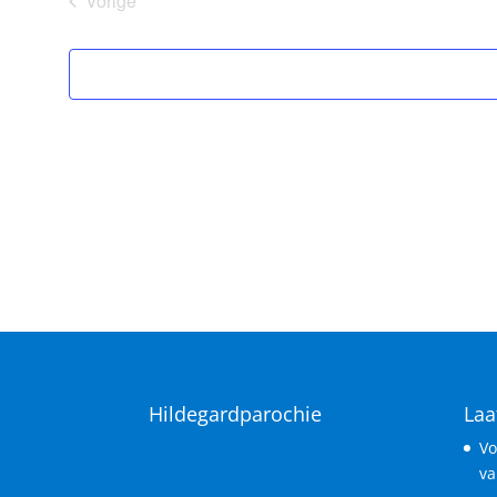
Vorige
datum.
Vieringen
Hildegardparochie
Laa
Vo
va