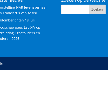
orstelling NAR levensverhaal
n Franciscus van Assisi
sdomberichten 18 juli
odschap paus Leo XIV op
relddag Grootouders en
deren 2026
ie