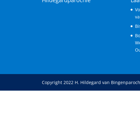
Vo
va
Bi
Bo
We
Ou
Copyright 2022 H. Hildegard van Bingenparoch