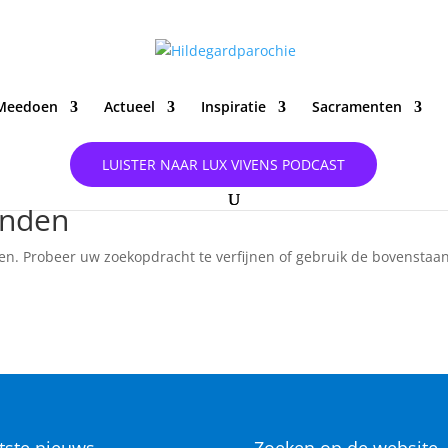
Meedoen
Actueel
Inspiratie
Sacramenten
LUISTER NAAR LUX VIVENS PODCAST
onden
en. Probeer uw zoekopdracht te verfijnen of gebruik de bovenstaa
tste nieuws
Zoeken op de website